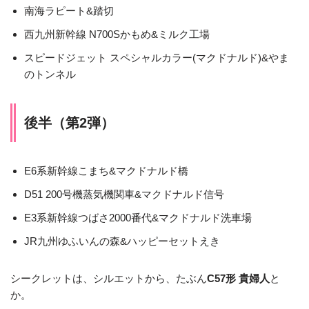
南海ラピート&踏切
西九州新幹線 N700Sかもめ&ミルク工場
スピードジェット スペシャルカラー(マクドナルド)&やま
のトンネル
後半（第2弾）
E6系新幹線こまち&マクドナルド橋
D51 200号機蒸気機関車&マクドナルド信号
E3系新幹線つばさ2000番代&マクドナルド洗車場
JR九州ゆふいんの森&ハッピーセットえき
シークレットは、シルエットから、たぶん
C57形 貴婦人
と
か。