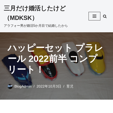
三月だけ婚活したけど
コ
（MDKSK）
ン
テ
アラフォー男が婚活5か月目で結婚したから
ン
ツ
へ
ハッピーセット プラレ
ス
ール 2022前半 コンプ
キ
ッ
リート！
プ
BlogAdmin
2022年10月3日
育児