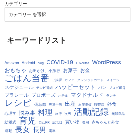
カテゴリー
キーワードリスト
COVID-19
WordPress
Amazon
Android
blog
Luxeritas
おもちゃ
お菓子
お金
お出かけ、小旅行
ごはん当番
ご挨拶
カフェ
クレジットカード
スイーツ
ハッピーセット
スケジュール
パン
テレビ番組
ブログ運営
マクドナルド
プラレール
プロポーズ
ホテル
ランチ
レシピ
出産
外食
備忘録
児童手当
出産準備
喫茶店
活動記録
料理
悩み事
心理学
旅行
次男
無印良品
育児
買い物
結婚式
赤ちゃんと外食
自己PR
記念日
費用
長女
長男
運動
電車