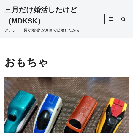
三月だけ婚活したけど
コ
（MDKSK）
ン
テ
アラフォー男が婚活5か月目で結婚したから
ン
ツ
へ
ス
おもちゃ
キ
ッ
プ