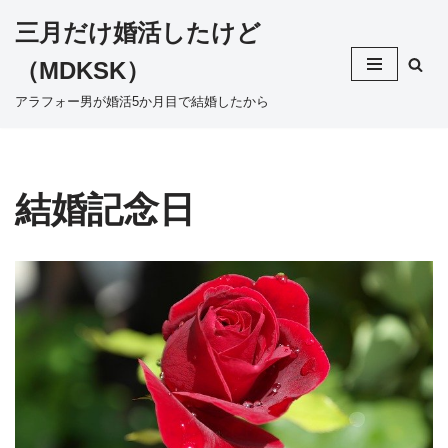
三月だけ婚活したけど
コ
（MDKSK）
ン
テ
アラフォー男が婚活5か月目で結婚したから
ン
ツ
へ
ス
結婚記念日
キ
ッ
プ