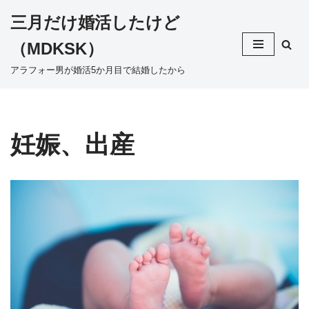
三月だけ婚活したけど
コ
（MDKSK）
ン
テ
アラフォー男が婚活5か月目で結婚したから
ン
ツ
へ
ス
妊娠、出産
キ
ッ
プ