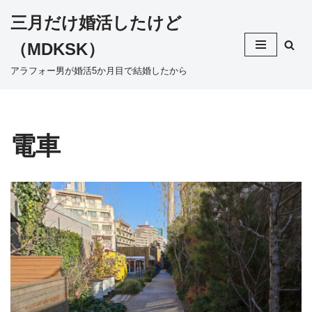
三月だけ婚活したけど
コ
（MDKSK）
ン
テ
アラフォー男が婚活5か月目で結婚したから
ン
ツ
へ
ス
電車
キ
ッ
プ