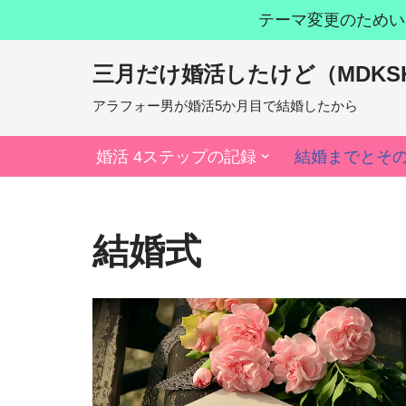
テーマ変更のためい
コ
三月だけ婚活したけど（MDKS
ン
テ
アラフォー男が婚活5か月目で結婚したから
ン
婚活 4ステップの記録
結婚までとそ
ツ
へ
ス
結婚式
キ
ッ
プ