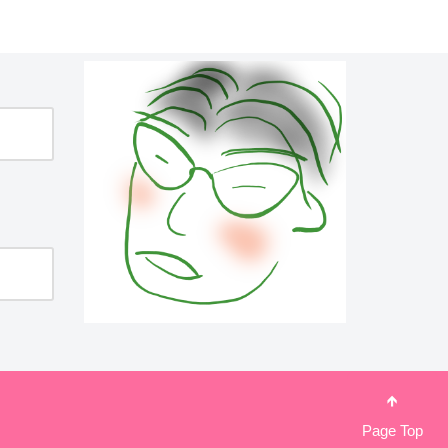
🡹
Page Top