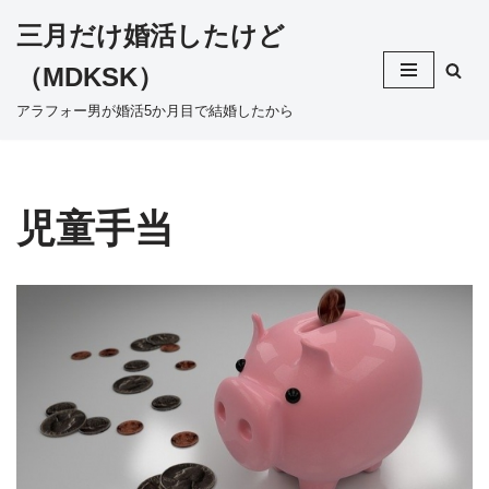
三月だけ婚活したけど
コ
（MDKSK）
ン
テ
アラフォー男が婚活5か月目で結婚したから
ン
ツ
へ
ス
児童手当
キ
ッ
プ