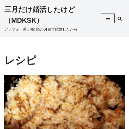
三月だけ婚活したけど
コ
（MDKSK）
ン
テ
アラフォー男が婚活5か月目で結婚したから
ン
ツ
へ
ス
レシピ
キ
ッ
プ