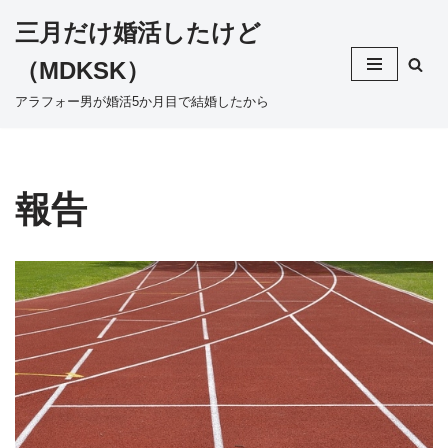
三月だけ婚活したけど
コ
（MDKSK）
ン
テ
アラフォー男が婚活5か月目で結婚したから
ン
ツ
へ
ス
報告
キ
ッ
プ