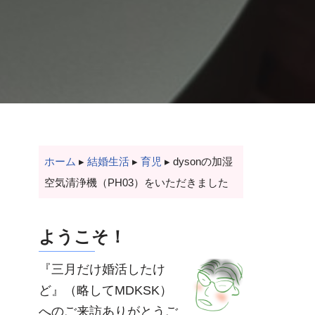
ホーム
▸
結婚生活
▸
育児
▸
dysonの加湿
空気清浄機（PH03）をいただきました
ようこそ！
『三月だけ婚活したけ
ど』（略してMDKSK）
へのご来訪ありがとうご