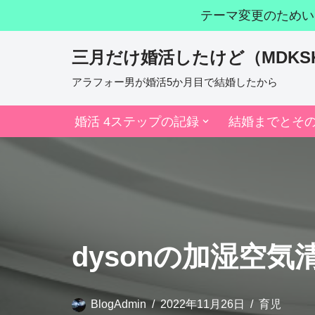
テーマ変更のためい
コ
三月だけ婚活したけど（MDKS
ン
テ
アラフォー男が婚活5か月目で結婚したから
ン
婚活 4ステップの記録
結婚までとそ
ツ
へ
ス
キ
ッ
プ
dysonの加湿空
BlogAdmin
2022年11月26日
育児