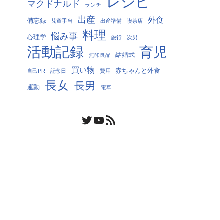
レシピ
マクドナルド
ランチ
出産
外食
備忘録
児童手当
出産準備
喫茶店
料理
悩み事
心理学
旅行
次男
活動記録
育児
結婚式
無印良品
買い物
赤ちゃんと外食
自己PR
記念日
費用
長女
長男
運動
電車