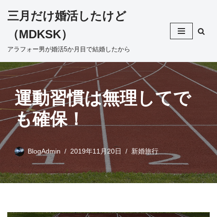
三月だけ婚活したけど
コ
（MDKSK）
ン
テ
アラフォー男が婚活5か月目で結婚したから
ン
ツ
へ
運動習慣は無理してで
ス
キ
も確保！
ッ
プ
BlogAdmin
2019年11月20日
新婚旅行