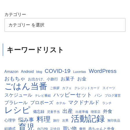
カテゴリー
キーワードリスト
COVID-19
WordPress
Amazon
Android
blog
Luxeritas
おもちゃ
お菓子
お金
お出かけ、小旅行
ごはん当番
ご挨拶
カフェ
クレジットカード
スイーツ
ハッピーセット
スケジュール
パン
テレビ番組
ブログ運営
マクドナルド
プラレール
プロポーズ
ホテル
ランチ
レシピ
出産
外食
備忘録
児童手当
出産準備
喫茶店
活動記録
料理
悩み事
心理学
旅行
次男
無印良品
育児
買い物
結婚式
赤ちゃんと外食
自己PR
記念日
費用