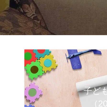
子ど
（2