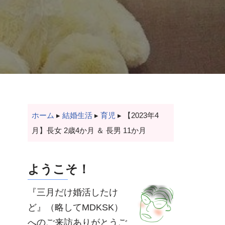
ホーム
▸
結婚生活
▸
育児
▸
【2023年4
月】長女 2歳4か月 ＆ 長男 11か月
ようこそ！
『三月だけ婚活したけ
ど』（略してMDKSK）
へのご来訪ありがとうご