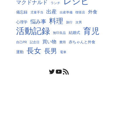
レシピ
マクドナルド
ランチ
出産
外食
備忘録
児童手当
出産準備
喫茶店
料理
悩み事
心理学
旅行
次男
活動記録
育児
結婚式
無印良品
買い物
赤ちゃんと外食
自己PR
記念日
費用
長女
長男
運動
電車