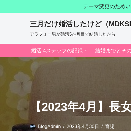
テーマ変更のためい
コ
三月だけ婚活したけど（MDKS
ン
テ
アラフォー男が婚活5か月目で結婚したから
ン
婚活 4ステップの記録
結婚までとそ
ツ
へ
ス
キ
ッ
プ
【2023年4月】長女
BlogAdmin
2023年4月30日
育児