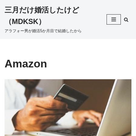
三月だけ婚活したけど
コ
（MDKSK）
ン
テ
アラフォー男が婚活5か月目で結婚したから
ン
ツ
へ
ス
Amazon
キ
ッ
プ