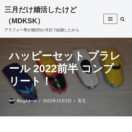
三月だけ婚活したけど
コ
（MDKSK）
ン
テ
アラフォー男が婚活5か月目で結婚したから
ン
ツ
へ
ハッピーセット プラレ
ス
ール 2022前半 コンプ
キ
ッ
リート！
プ
BlogAdmin
2022年10月3日
育児