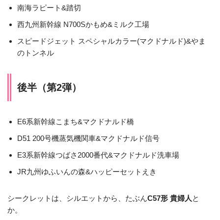
南海ラピート&踏切
西九州新幹線 N700Sかもめ&ミルク工場
スピードジェット スペシャルカラー(マクドナルド)&やま
のトンネル
後半（第2弾）
E6系新幹線こまち&マクドナルド橋
D51 200号機蒸気機関車&マクドナルド信号
E3系新幹線つばさ2000番代&マクドナルド洗車場
JR九州ゆふいんの森&ハッピーセットえき
シークレットは、シルエットから、たぶん
C57形 貴婦人
と
か。