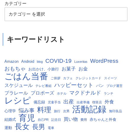
カテゴリー
キーワードリスト
COVID-19
WordPress
Amazon
Android
blog
Luxeritas
おもちゃ
お菓子
お金
お出かけ、小旅行
ごはん当番
ご挨拶
カフェ
クレジットカード
スイーツ
ハッピーセット
スケジュール
パン
テレビ番組
ブログ運営
マクドナルド
プラレール
プロポーズ
ホテル
ランチ
レシピ
出産
外食
備忘録
児童手当
出産準備
喫茶店
活動記録
料理
悩み事
心理学
旅行
次男
無印良品
育児
買い物
結婚式
赤ちゃんと外食
自己PR
記念日
費用
長女
長男
運動
電車