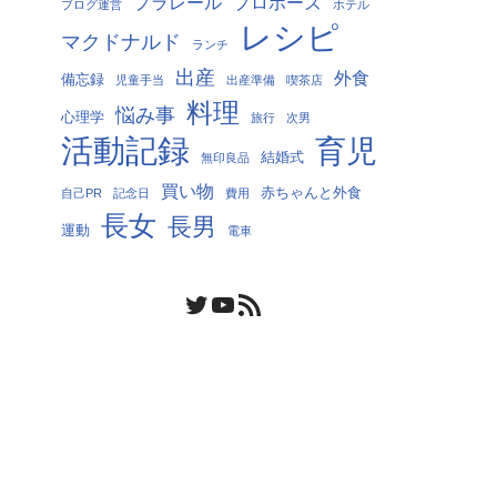
プラレール
プロポーズ
ブログ運営
ホテル
レシピ
マクドナルド
ランチ
出産
外食
備忘録
児童手当
出産準備
喫茶店
料理
悩み事
心理学
旅行
次男
活動記録
育児
結婚式
無印良品
買い物
赤ちゃんと外食
自己PR
記念日
費用
長女
長男
運動
電車