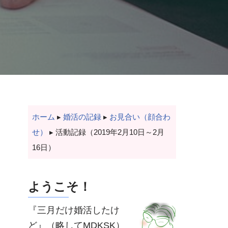
ホーム
▸
婚活の記録
▸
お見合い（顔合わ
せ）
▸
活動記録（2019年2月10日～2月
16日）
ようこそ！
『三月だけ婚活したけ
ど』（略してMDKSK）