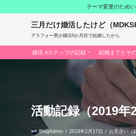
テーマ変更のためい
コ
三月だけ婚活したけど（MDKS
ン
テ
アラフォー男が婚活5か月目で結婚したから
ン
婚活 4ステップの記録
結婚までとそ
ツ
へ
ス
キ
ッ
プ
活動記録（2019年
BlogAdmin
2019年2月17日
お見合い（