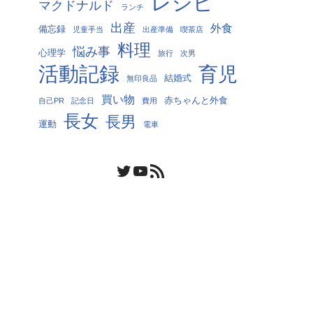
レシピ
マクドナルド
ランチ
出産
外食
備忘録
児童手当
出産準備
喫茶店
料理
悩み事
心理学
旅行
次男
活動記録
育児
結婚式
無印良品
買い物
赤ちゃんと外食
自己PR
記念日
費用
長女
長男
運動
電車