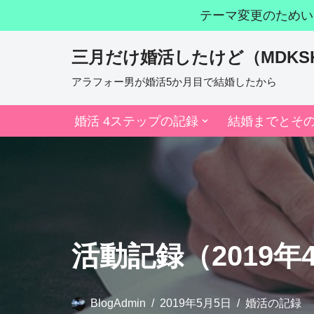
テーマ変更のためい
コ
三月だけ婚活したけど（MDKS
ン
テ
アラフォー男が婚活5か月目で結婚したから
ン
婚活 4ステップの記録
結婚までとそ
ツ
へ
ス
キ
ッ
プ
活動記録（2019年
BlogAdmin
2019年5月5日
婚活の記録